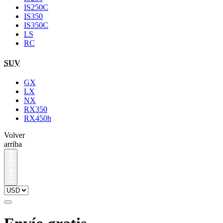
IS250C
IS350
IS350C
LS
RC
SUV
GX
LX
NX
RX350
RX450h
Volver
arriba