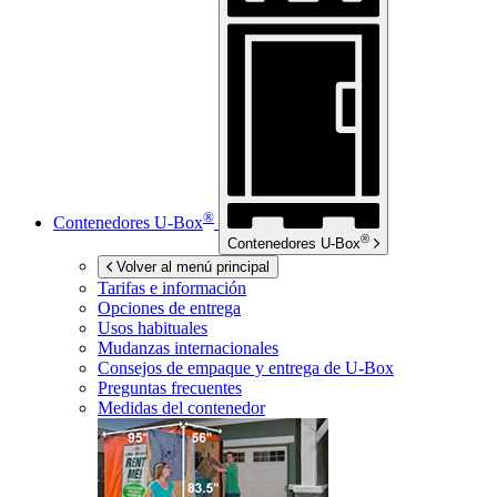
®
Contenedores
U-Box
®
Contenedores
U-Box
Volver al menú principal
Tarifas e información
Opciones de entrega
Usos habituales
Mudanzas internacionales
Consejos de empaque y entrega de
U-Box
Preguntas frecuentes
Medidas del contenedor