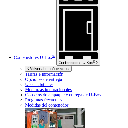
®
Contenedores
U-Box
®
Contenedores
U-Box
Volver al menú principal
Tarifas e información
Opciones de entrega
Usos habituales
Mudanzas internacionales
Consejos de empaque y entrega de
U-Box
Preguntas frecuentes
Medidas del contenedor