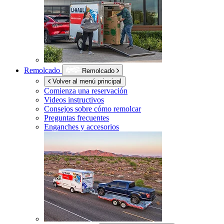
Remolcado
Remolcado
Volver al menú principal
Comienza una reservación
Videos instructivos
Consejos sobre cómo remolcar
Preguntas frecuentes
Enganches y accesorios