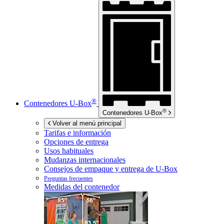
®
Contenedores
U-Box
®
Contenedores
U-Box
Volver al menú principal
Tarifas e información
Opciones de entrega
Usos habituales
Mudanzas internacionales
Consejos de empaque y entrega de
U-Box
Preguntas frecuentes
Medidas del contenedor