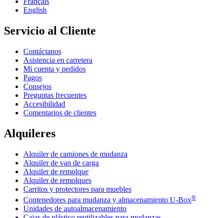
Français
English
Servicio al Cliente
Contáctanos
Asistencia en carretera
Mi cuenta y pedidos
Pagos
Consejos
Preguntas frecuentes
Accesibilidad
Comentarios de clientes
Alquileres
Alquiler de camiones de mudanza
Alquiler de van de carga
Alquiler de remolque
Alquiler de remolques
Carritos y protectores para muebles
®
Contenedores para mudanza y almacenamiento
U-Box
Unidades de autoalmacenamiento
Cajas de plástico reutilizables para mudanzas