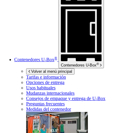
®
Contenedores
U-Box
®
Contenedores
U-Box
Volver al menú principal
Tarifas e información
Opciones de entrega
Usos habituales
Mudanzas internacionales
Consejos de empaque y entrega de
U-Box
Preguntas frecuentes
Medidas del contenedor