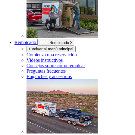
Remolcado
Remolcado
Volver al menú principal
Comienza una reservación
Videos instructivos
Consejos sobre cómo remolcar
Preguntas frecuentes
Enganches y accesorios