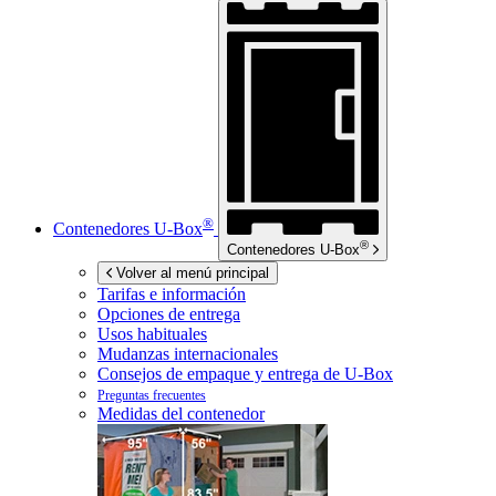
®
Contenedores
U-Box
®
Contenedores
U-Box
Volver al menú principal
Tarifas e información
Opciones de entrega
Usos habituales
Mudanzas internacionales
Consejos de empaque y entrega de
U-Box
Preguntas frecuentes
Medidas del contenedor