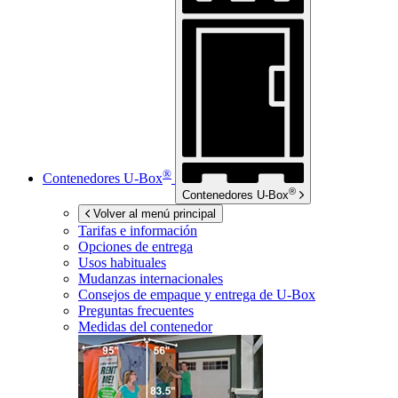
®
Contenedores
U-Box
®
Contenedores
U-Box
Volver al menú principal
Tarifas e información
Opciones de entrega
Usos habituales
Mudanzas internacionales
Consejos de empaque y entrega de
U-Box
Preguntas frecuentes
Medidas del contenedor