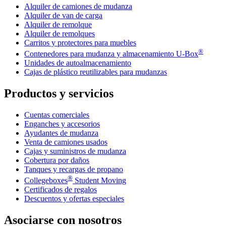
Alquiler de camiones de mudanza
Alquiler de van de carga
Alquiler de remolque
Alquiler de remolques
Carritos y protectores para muebles
®
Contenedores para mudanza y almacenamiento
U-Box
Unidades de autoalmacenamiento
Cajas de plástico reutilizables para mudanzas
Productos y servicios
Cuentas comerciales
Enganches y accesorios
Ayudantes de mudanza
Venta de camiones usados
Cajas y suministros de mudanza
Cobertura por daños
Tanques y recargas de propano
®
Collegeboxes
Student Moving
Certificados de regalos
Descuentos y ofertas especiales
Asociarse con nosotros