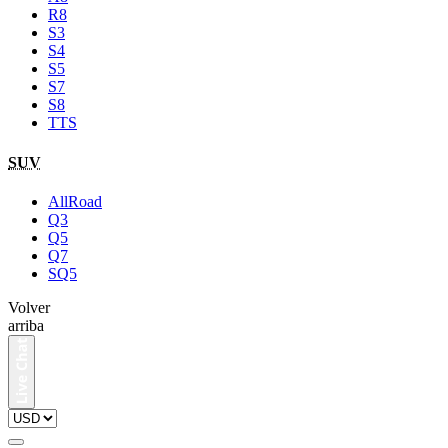
R8
S3
S4
S5
S7
S8
TTS
SUV
AllRoad
Q3
Q5
Q7
SQ5
Volver
arriba