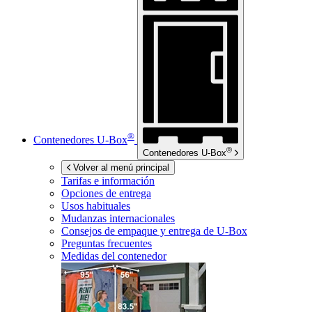
®
Contenedores
U-Box
®
Contenedores
U-Box
Volver al menú principal
Tarifas e información
Opciones de entrega
Usos habituales
Mudanzas internacionales
Consejos de empaque y entrega de
U-Box
Preguntas frecuentes
Medidas del contenedor