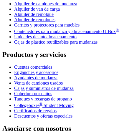
Alquiler de camiones de mudanza
Alquiler de van de carga
Alquiler de remolque
Alquiler de remolques
Carritos y protectores para muebles
®
Contenedores para mudanza y almacenamiento
U-Box
Unidades de autoalmacenamiento
Cajas de plástico reutilizables para mudanzas
Productos y servicios
Cuentas comerciales
Enganches y accesorios
Ayudantes de mudanza
Venta de camiones usados
Cajas y suministros de mudanza
Cobertura por daños
Tanques y recargas de propano
®
Collegeboxes
Student Moving
Certificados de regalos
Descuentos y ofertas especiales
Asociarse con nosotros