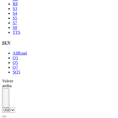
R8
S3
S4
S5
S7
S8
TTS
SUV
AllRoad
Q3
Q5
Q7
SQ5
Volver
arriba