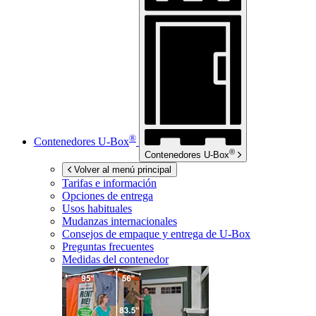
®
Contenedores
U-Box
®
Contenedores
U-Box
Volver al menú principal
Tarifas e información
Opciones de entrega
Usos habituales
Mudanzas internacionales
Consejos de empaque y entrega de
U-Box
Preguntas frecuentes
Medidas del contenedor