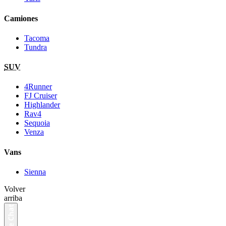
Camiones
Tacoma
Tundra
SUV
4Runner
FJ Cruiser
Highlander
Rav4
Sequoia
Venza
Vans
Sienna
Volver
arriba