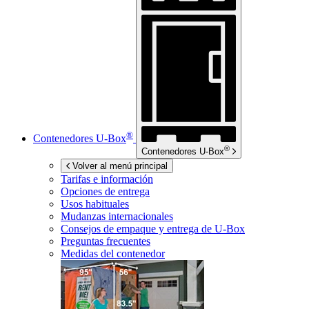
®
Contenedores
U-Box
®
Contenedores
U-Box
Volver al menú principal
Tarifas e información
Opciones de entrega
Usos habituales
Mudanzas internacionales
Consejos de empaque y entrega de
U-Box
Preguntas frecuentes
Medidas del contenedor