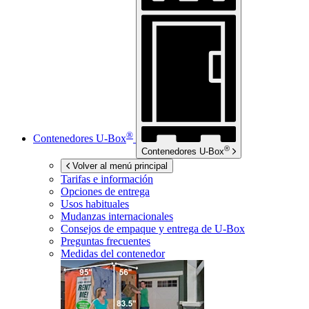
®
Contenedores
U-Box
®
Contenedores
U-Box
Volver al menú principal
Tarifas e información
Opciones de entrega
Usos habituales
Mudanzas internacionales
Consejos de empaque y entrega de
U-Box
Preguntas frecuentes
Medidas del contenedor