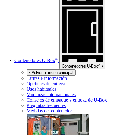
®
Contenedores
U-Box
®
Contenedores
U-Box
Volver al menú principal
Tarifas e información
Opciones de entrega
Usos habituales
Mudanzas internacionales
Consejos de empaque y entrega de
U-Box
Preguntas frecuentes
Medidas del contenedor