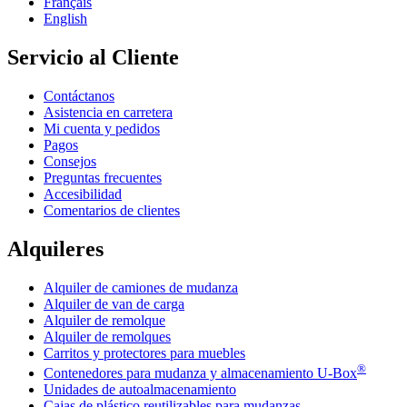
Français
English
Servicio al Cliente
Contáctanos
Asistencia en carretera
Mi cuenta y pedidos
Pagos
Consejos
Preguntas frecuentes
Accesibilidad
Comentarios de clientes
Alquileres
Alquiler de camiones de mudanza
Alquiler de van de carga
Alquiler de remolque
Alquiler de remolques
Carritos y protectores para muebles
®
Contenedores para mudanza y almacenamiento
U-Box
Unidades de autoalmacenamiento
Cajas de plástico reutilizables para mudanzas