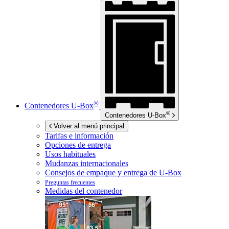
®
Contenedores
U-Box
®
Contenedores
U-Box
Volver al menú principal
Tarifas e información
Opciones de entrega
Usos habituales
Mudanzas internacionales
Consejos de empaque y entrega de
U-Box
Preguntas frecuentes
Medidas del contenedor