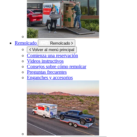
Remolcado
Remolcado
Volver al menú principal
Comienza una reservación
Videos instructivos
Consejos sobre cómo remolcar
Preguntas frecuentes
Enganches y accesorios