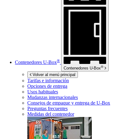
®
Contenedores
U-Box
®
Contenedores
U-Box
Volver al menú principal
Tarifas e información
Opciones de entrega
Usos habituales
Mudanzas internacionales
Consejos de empaque y entrega de
U-Box
Preguntas frecuentes
Medidas del contenedor