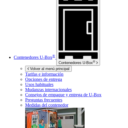
®
Contenedores
U-Box
®
Contenedores
U-Box
Volver al menú principal
Tarifas e información
Opciones de entrega
Usos habituales
Mudanzas internacionales
Consejos de empaque y entrega de
U-Box
Preguntas frecuentes
Medidas del contenedor