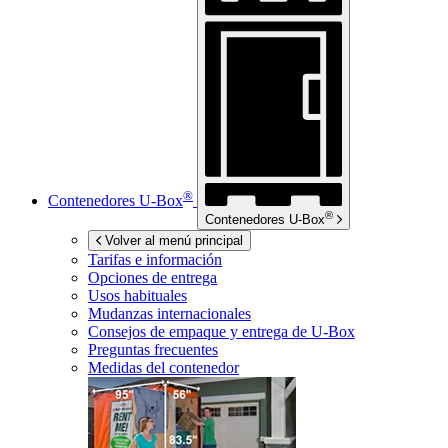
®
Contenedores
U-Box
®
Contenedores
U-Box
Volver al menú principal
Tarifas e información
Opciones de entrega
Usos habituales
Mudanzas internacionales
Consejos de empaque y entrega de
U-Box
Preguntas frecuentes
Medidas del contenedor