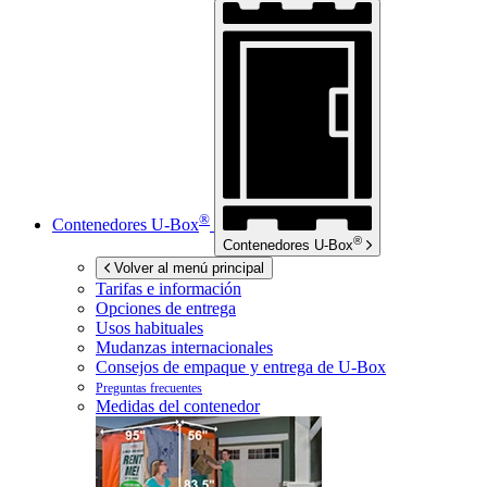
®
Contenedores
U-Box
®
Contenedores
U-Box
Volver al menú principal
Tarifas e información
Opciones de entrega
Usos habituales
Mudanzas internacionales
Consejos de empaque y entrega de
U-Box
Preguntas frecuentes
Medidas del contenedor