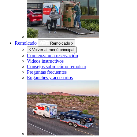
Remolcado
Remolcado
Volver al menú principal
Comienza una reservación
Videos instructivos
Consejos sobre cómo remolcar
Preguntas frecuentes
Enganches y accesorios