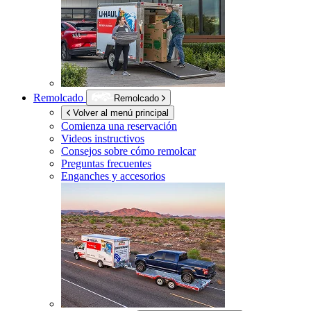
Remolcado
Remolcado
Volver al menú principal
Comienza una reservación
Videos instructivos
Consejos sobre cómo remolcar
Preguntas frecuentes
Enganches y accesorios