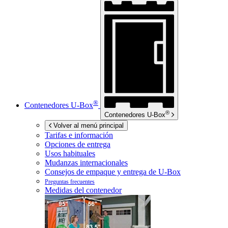
®
Contenedores
U-Box
®
Contenedores
U-Box
Volver al menú principal
Tarifas e información
Opciones de entrega
Usos habituales
Mudanzas internacionales
Consejos de empaque y entrega de
U-Box
Preguntas frecuentes
Medidas del contenedor