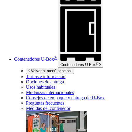
®
Contenedores
U-Box
®
Contenedores
U-Box
Volver al menú principal
Tarifas e información
Opciones de entrega
Usos habituales
Mudanzas internacionales
Consejos de empaque y entrega de
U-Box
Preguntas frecuentes
Medidas del contenedor