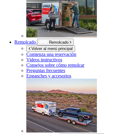
Remolcado
Remolcado
Volver al menú principal
Comienza una reservación
Videos instructivos
Consejos sobre cómo remolcar
Preguntas frecuentes
Enganches y accesorios