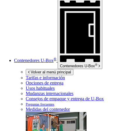
®
Contenedores
U-Box
®
Contenedores
U-Box
Volver al menú principal
Tarifas e información
Opciones de entrega
Usos habituales
Mudanzas internacionales
Consejos de empaque y entrega de
U-Box
Preguntas frecuentes
Medidas del contenedor