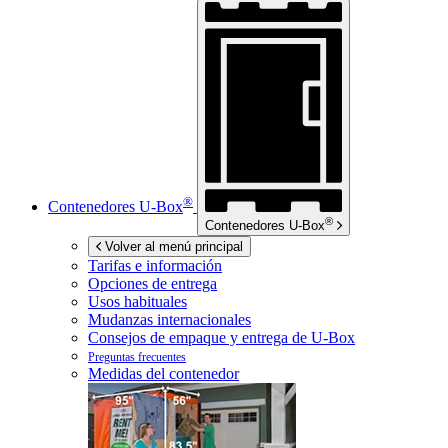
®
Contenedores
U-Box
®
Contenedores
U-Box
Volver al menú principal
Tarifas e información
Opciones de entrega
Usos habituales
Mudanzas internacionales
Consejos de empaque y entrega de
U-Box
Preguntas frecuentes
Medidas del contenedor