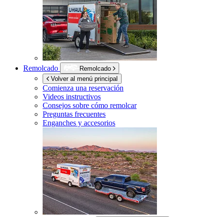
Remolcado
Remolcado
Volver al menú principal
Comienza una reservación
Videos instructivos
Consejos sobre cómo remolcar
Preguntas frecuentes
Enganches y accesorios