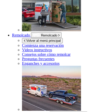
Remolcado
Remolcado
Volver al menú principal
Comienza una reservación
Videos instructivos
Consejos sobre cómo remolcar
Preguntas frecuentes
Enganches y accesorios