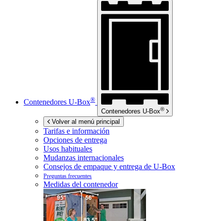
®
Contenedores
U-Box
®
Contenedores
U-Box
Volver al menú principal
Tarifas e información
Opciones de entrega
Usos habituales
Mudanzas internacionales
Consejos de empaque y entrega de
U-Box
Preguntas frecuentes
Medidas del contenedor