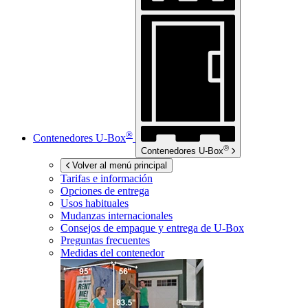
®
Contenedores
U-Box
®
Contenedores
U-Box
Volver al menú principal
Tarifas e información
Opciones de entrega
Usos habituales
Mudanzas internacionales
Consejos de empaque y entrega de
U-Box
Preguntas frecuentes
Medidas del contenedor