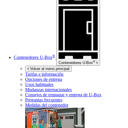
®
Contenedores
U-Box
®
Contenedores
U-Box
Volver al menú principal
Tarifas e información
Opciones de entrega
Usos habituales
Mudanzas internacionales
Consejos de empaque y entrega de
U-Box
Preguntas frecuentes
Medidas del contenedor