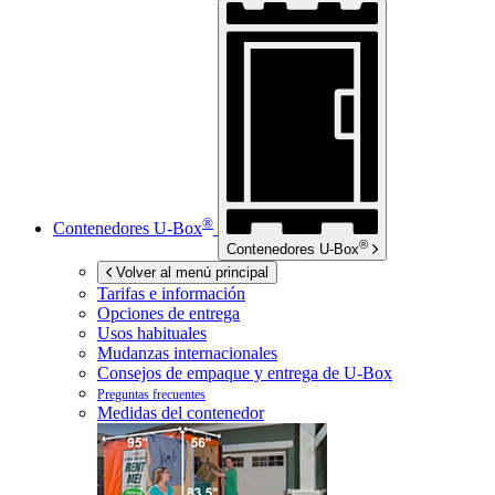
®
Contenedores
U-Box
®
Contenedores
U-Box
Volver al menú principal
Tarifas e información
Opciones de entrega
Usos habituales
Mudanzas internacionales
Consejos de empaque y entrega de
U-Box
Preguntas frecuentes
Medidas del contenedor