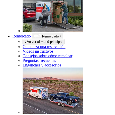
Remolcado
Remolcado
Volver al menú principal
Comienza una reservación
Videos instructivos
Consejos sobre cómo remolcar
Preguntas frecuentes
Enganches y accesorios