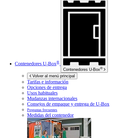
®
Contenedores
U-Box
®
Contenedores
U-Box
Volver al menú principal
Tarifas e información
Opciones de entrega
Usos habituales
Mudanzas internacionales
Consejos de empaque y entrega de
U-Box
Preguntas frecuentes
Medidas del contenedor