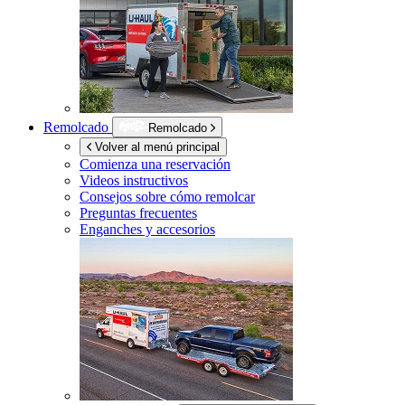
Remolcado
Remolcado
Volver al menú principal
Comienza una reservación
Videos instructivos
Consejos sobre cómo remolcar
Preguntas frecuentes
Enganches y accesorios