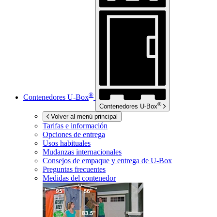
®
Contenedores
U-Box
®
Contenedores
U-Box
Volver al menú principal
Tarifas e información
Opciones de entrega
Usos habituales
Mudanzas internacionales
Consejos de empaque y entrega de
U-Box
Preguntas frecuentes
Medidas del contenedor