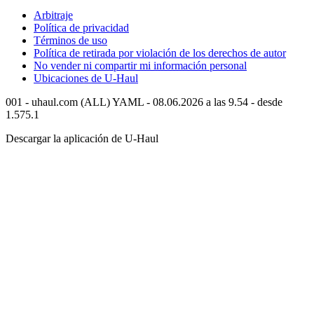
Arbitraje
Política de privacidad
Términos de uso
Política de retirada por violación de los derechos de autor
No vender ni compartir mi información personal
Ubicaciones de
U-Haul
001 - uhaul.com (ALL) YAML - 08.06.2026 a las 9.54 - desde
1.575.1
Descargar la aplicación de
U-Haul