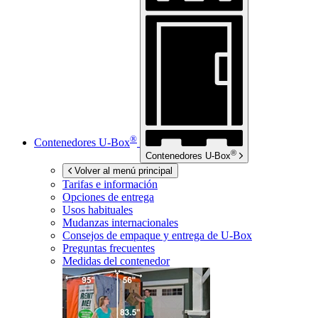
®
Contenedores
U-Box
®
Contenedores
U-Box
Volver al menú principal
Tarifas e información
Opciones de entrega
Usos habituales
Mudanzas internacionales
Consejos de empaque y entrega de
U-Box
Preguntas frecuentes
Medidas del contenedor