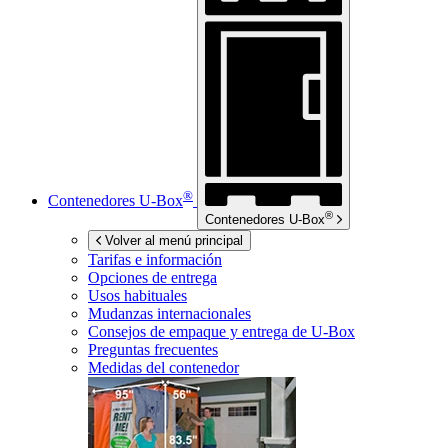
®
Contenedores
U-Box
®
Contenedores
U-Box
Volver al menú principal
Tarifas e información
Opciones de entrega
Usos habituales
Mudanzas internacionales
Consejos de empaque y entrega de
U-Box
Preguntas frecuentes
Medidas del contenedor