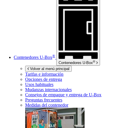
®
Contenedores
U-Box
®
Contenedores
U-Box
Volver al menú principal
Tarifas e información
Opciones de entrega
Usos habituales
Mudanzas internacionales
Consejos de empaque y entrega de
U-Box
Preguntas frecuentes
Medidas del contenedor