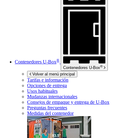
®
Contenedores
U-Box
®
Contenedores
U-Box
Volver al menú principal
Tarifas e información
Opciones de entrega
Usos habituales
Mudanzas internacionales
Consejos de empaque y entrega de
U-Box
Preguntas frecuentes
Medidas del contenedor