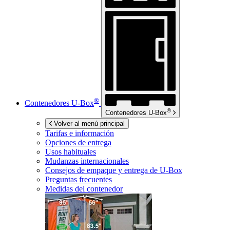
®
Contenedores
U-Box
®
Contenedores
U-Box
Volver al menú principal
Tarifas e información
Opciones de entrega
Usos habituales
Mudanzas internacionales
Consejos de empaque y entrega de
U-Box
Preguntas frecuentes
Medidas del contenedor