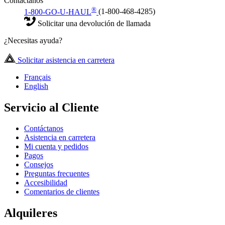
Contáctanos
®
1-800-GO-U-HAUL
(1-800-468-4285)
Solicitar una devolución de llamada
¿Necesitas ayuda?
Solicitar asistencia en carretera
Français
English
Servicio al Cliente
Contáctanos
Asistencia en carretera
Mi cuenta y pedidos
Pagos
Consejos
Preguntas frecuentes
Accesibilidad
Comentarios de clientes
Alquileres