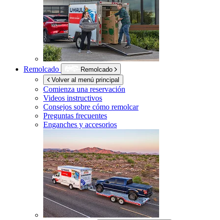
Remolcado
Remolcado
Volver al menú principal
Comienza una reservación
Videos instructivos
Consejos sobre cómo remolcar
Preguntas frecuentes
Enganches y accesorios