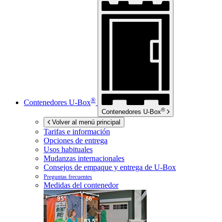
®
Contenedores
U-Box
®
Contenedores
U-Box
Volver al menú principal
Tarifas e información
Opciones de entrega
Usos habituales
Mudanzas internacionales
Consejos de empaque y entrega de
U-Box
Preguntas frecuentes
Medidas del contenedor