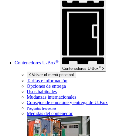
®
Contenedores
U-Box
®
Contenedores
U-Box
Volver al menú principal
Tarifas e información
Opciones de entrega
Usos habituales
Mudanzas internacionales
Consejos de empaque y entrega de
U-Box
Preguntas frecuentes
Medidas del contenedor