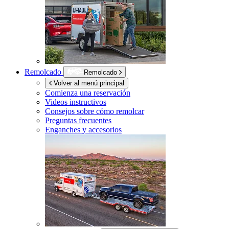
Remolcado
Remolcado
Volver al menú principal
Comienza una reservación
Videos instructivos
Consejos sobre cómo remolcar
Preguntas frecuentes
Enganches y accesorios