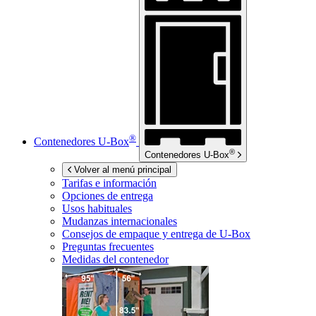
®
Contenedores
U-Box
®
Contenedores
U-Box
Volver al menú principal
Tarifas e información
Opciones de entrega
Usos habituales
Mudanzas internacionales
Consejos de empaque y entrega de
U-Box
Preguntas frecuentes
Medidas del contenedor