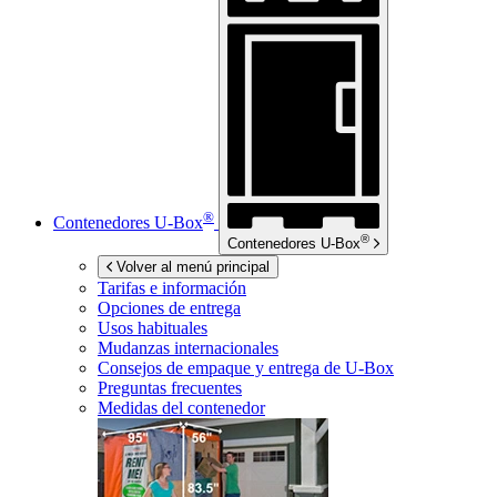
®
Contenedores
U-Box
®
Contenedores
U-Box
Volver al menú principal
Tarifas e información
Opciones de entrega
Usos habituales
Mudanzas internacionales
Consejos de empaque y entrega de
U-Box
Preguntas frecuentes
Medidas del contenedor