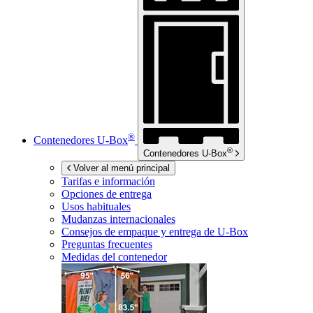
®
Contenedores
U-Box
®
Contenedores
U-Box
Volver al menú principal
Tarifas e información
Opciones de entrega
Usos habituales
Mudanzas internacionales
Consejos de empaque y entrega de
U-Box
Preguntas frecuentes
Medidas del contenedor