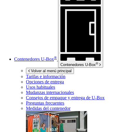
®
Contenedores
U-Box
®
Contenedores
U-Box
Volver al menú principal
Tarifas e información
Opciones de entrega
Usos habituales
Mudanzas internacionales
Consejos de empaque y entrega de
U-Box
Preguntas frecuentes
Medidas del contenedor