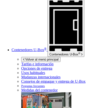
®
Contenedores
U-Box
®
Contenedores
U-Box
Volver al menú principal
Tarifas e información
Opciones de entrega
Usos habituales
Mudanzas internacionales
Consejos de empaque y entrega de
U-Box
Preguntas frecuentes
Medidas del contenedor