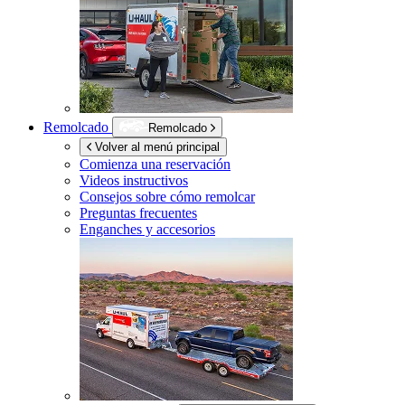
Remolcado
Remolcado
Volver al menú principal
Comienza una reservación
Videos instructivos
Consejos sobre cómo remolcar
Preguntas frecuentes
Enganches y accesorios