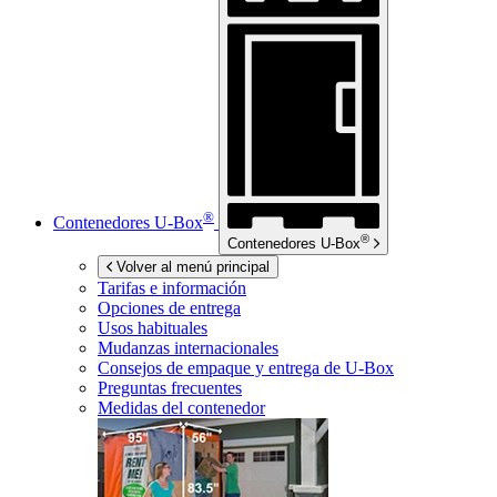
®
Contenedores
U-Box
®
Contenedores
U-Box
Volver al menú principal
Tarifas e información
Opciones de entrega
Usos habituales
Mudanzas internacionales
Consejos de empaque y entrega de
U-Box
Preguntas frecuentes
Medidas del contenedor