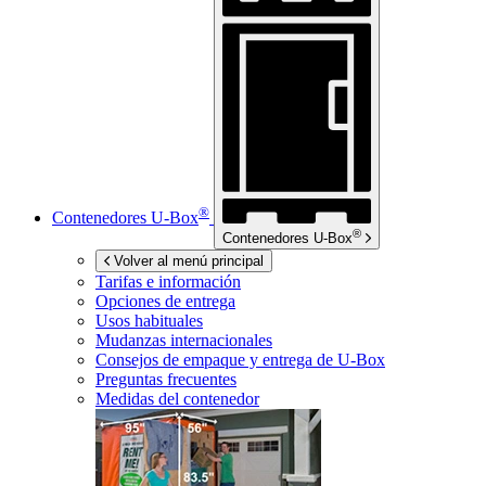
®
Contenedores
U-Box
®
Contenedores
U-Box
Volver al menú principal
Tarifas e información
Opciones de entrega
Usos habituales
Mudanzas internacionales
Consejos de empaque y entrega de
U-Box
Preguntas frecuentes
Medidas del contenedor