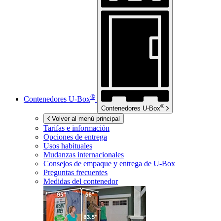
®
Contenedores
U-Box
®
Contenedores
U-Box
Volver al menú principal
Tarifas e información
Opciones de entrega
Usos habituales
Mudanzas internacionales
Consejos de empaque y entrega de
U-Box
Preguntas frecuentes
Medidas del contenedor