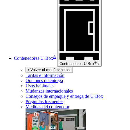
®
Contenedores
U-Box
®
Contenedores
U-Box
Volver al menú principal
Tarifas e información
Opciones de entrega
Usos habituales
Mudanzas internacionales
Consejos de empaque y entrega de
U-Box
Preguntas frecuentes
Medidas del contenedor