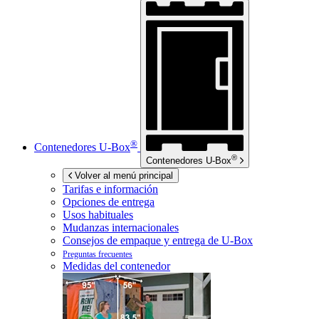
®
Contenedores
U-Box
®
Contenedores
U-Box
Volver al menú principal
Tarifas e información
Opciones de entrega
Usos habituales
Mudanzas internacionales
Consejos de empaque y entrega de
U-Box
Preguntas frecuentes
Medidas del contenedor