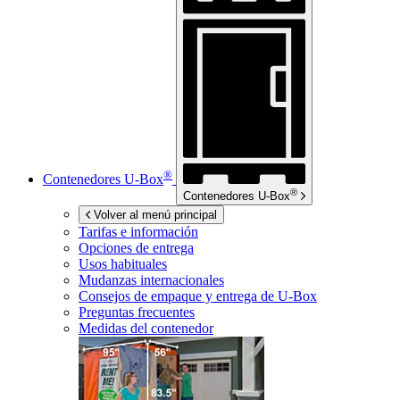
®
Contenedores
U-Box
®
Contenedores
U-Box
Volver al menú principal
Tarifas e información
Opciones de entrega
Usos habituales
Mudanzas internacionales
Consejos de empaque y entrega de
U-Box
Preguntas frecuentes
Medidas del contenedor