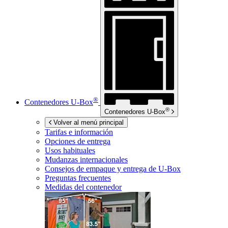
®
Contenedores
U-Box
®
Contenedores
U-Box
Volver al menú principal
Tarifas e información
Opciones de entrega
Usos habituales
Mudanzas internacionales
Consejos de empaque y entrega de
U-Box
Preguntas frecuentes
Medidas del contenedor