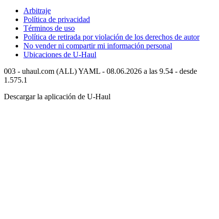
Arbitraje
Política de privacidad
Términos de uso
Política de retirada por violación de los derechos de autor
No vender ni compartir mi información personal
Ubicaciones de
U-Haul
003 - uhaul.com (ALL) YAML - 08.06.2026 a las 9.54 - desde
1.575.1
Descargar la aplicación de
U-Haul