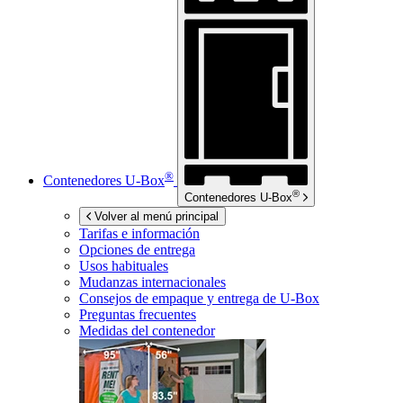
®
Contenedores
U-Box
®
Contenedores
U-Box
Volver al menú principal
Tarifas e información
Opciones de entrega
Usos habituales
Mudanzas internacionales
Consejos de empaque y entrega de
U-Box
Preguntas frecuentes
Medidas del contenedor