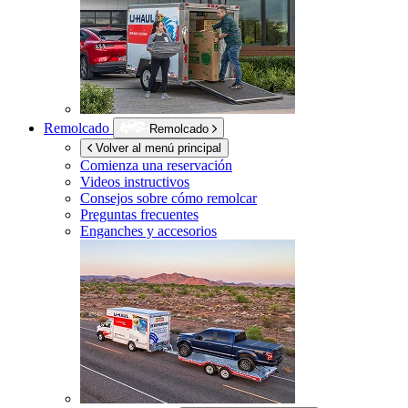
Remolcado
Remolcado
Volver al menú principal
Comienza una reservación
Videos instructivos
Consejos sobre cómo remolcar
Preguntas frecuentes
Enganches y accesorios