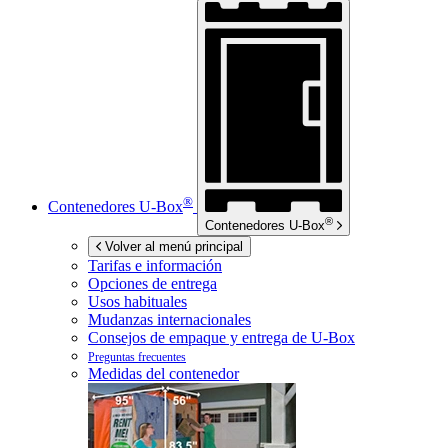
®
Contenedores
U-Box
®
Contenedores
U-Box
Volver al menú principal
Tarifas e información
Opciones de entrega
Usos habituales
Mudanzas internacionales
Consejos de empaque y entrega de
U-Box
Preguntas frecuentes
Medidas del contenedor