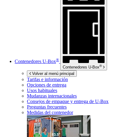
®
Contenedores
U-Box
®
Contenedores
U-Box
Volver al menú principal
Tarifas e información
Opciones de entrega
Usos habituales
Mudanzas internacionales
Consejos de empaque y entrega de
U-Box
Preguntas frecuentes
Medidas del contenedor