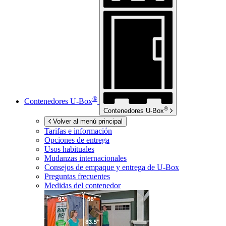
®
Contenedores
U-Box
®
Contenedores
U-Box
Volver al menú principal
Tarifas e información
Opciones de entrega
Usos habituales
Mudanzas internacionales
Consejos de empaque y entrega de
U-Box
Preguntas frecuentes
Medidas del contenedor