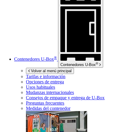
®
Contenedores
U-Box
®
Contenedores
U-Box
Volver al menú principal
Tarifas e información
Opciones de entrega
Usos habituales
Mudanzas internacionales
Consejos de empaque y entrega de
U-Box
Preguntas frecuentes
Medidas del contenedor